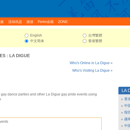
家族
活动讯息
旅游
Perks会籍
ZONE:
English
台灣繁體
中文简体
香港繁體
ES
:
LA DIGUE
Who's Online in La Digue »
Who's Visiting La Digue »
LA 
 gay dance parties and other La Digue gay pride events using
a.
香
中
报
越南
vents
中