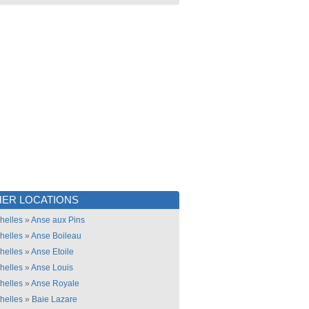
ER LOCATIONS
helles
»
Anse aux Pins
helles
»
Anse Boileau
helles
»
Anse Etoile
helles
»
Anse Louis
helles
»
Anse Royale
helles
»
Baie Lazare