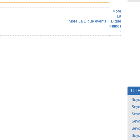
More
La
More La Digue events »
Digue
listings
»
OTH
Seyc
Seyc
Seyc
Seyc
Seyc
Seyc