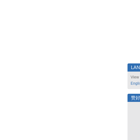
LA
View 
Engli
赞