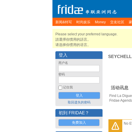
新闻&特写
时尚娱乐
Money
交友社区
Please select your preferred language.
請選擇你慣用的語言。
请选择你惯用的语言。
登入
SEYCHELL
用户名
密码
活动讯息
记住我
Find La Digue
Fridae Agend
取回遗失的密码
初到 FRIDAE？
免费加入
No E