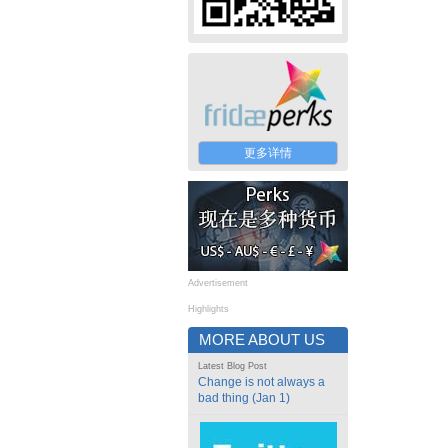
更多详情
Advertisement
Highlights
MORE ABOUT US
Latest Blog Post
Change is not always a
bad thing (Jan 1)