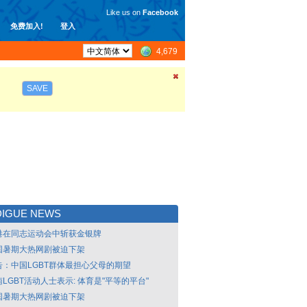
Like us on
Facebook
免费加入!
登入
4,679
SAVE
DIGUE NEWS
港在同志运动会中斩获金银牌
国暑期大热网剧被迫下架
告：中国LGBT群体最担心父母的期望
LGBT活动人士表示: 体育是"平等的平台"
国暑期大热网剧被迫下架