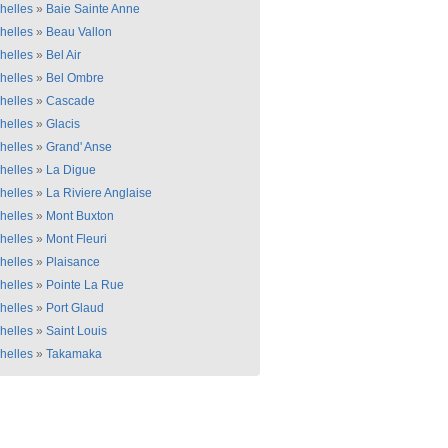
helles
»
Baie Sainte Anne
helles
»
Beau Vallon
helles
»
Bel Air
helles
»
Bel Ombre
helles
»
Cascade
helles
»
Glacis
helles
»
Grand' Anse
helles
»
La Digue
helles
»
La Riviere Anglaise
helles
»
Mont Buxton
helles
»
Mont Fleuri
helles
»
Plaisance
helles
»
Pointe La Rue
helles
»
Port Glaud
helles
»
Saint Louis
helles
»
Takamaka