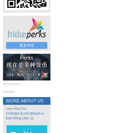
更多详情
Advertisement
Highlights
MORE ABOUT US
Latest Blog Post
Change is not always a
bad thing (Jan 1)