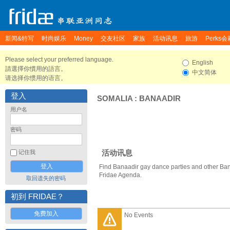
新闻&特写
时尚娱乐
Money
交友社区
家族
活动讯息
旅游
Perks会
Please select your preferred language.
English
請選擇你慣用的語言。
中文简体
请选择你惯用的语言。
登入
SOMALIA
:
BANAADIR
用户名
密码
活动讯息
记住我
Find Banaadir gay dance parties and other Ban
Fridae Agenda.
取回遗失的密码
初到 FRIDAE？
免费加入
No Events