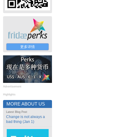
更多详情
Advertisement
Highlights
MORE ABOUT US
Latest Blog Post
Change is not always a
bad thing (Jan 1)