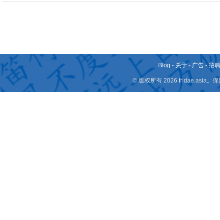
Blog
-
关于
-
广告
-
招
© 版权所有 2026 fridae.a