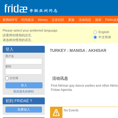
新闻&特写
时尚娱乐
Money
交友社区
家族
活动讯息
旅游
Perks会
Please select your preferred language.
English
請選擇你慣用的語言。
中文简体
请选择你惯用的语言。
登入
TURKEY
:
MANISA
:
AKHISAR
用户名
密码
活动讯息
记住我
Find Akhisar gay dance parties and other Akhis
Fridae Agenda.
取回遗失的密码
初到 FRIDAE？
免费加入
No Events