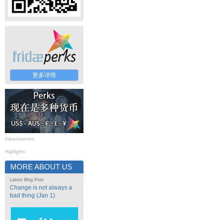
更多详情
Advertisement
Highlights
MORE ABOUT US
Latest Blog Post
Change is not always a
bad thing (Jan 1)