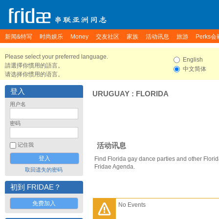
新闻&特写
时尚娱乐
Money
交友社区
家族
活动讯息
旅游
Perks会
Please select your preferred language.
English
請選擇你慣用的語言。
中文简体
请选择你惯用的语言。
登入
URUGUAY
:
FLORIDA
用户名
密码
活动讯息
记住我
Find Florida gay dance parties and other Flori
Fridae Agenda.
取回遗失的密码
初到 FRIDAE？
免费加入
No Events