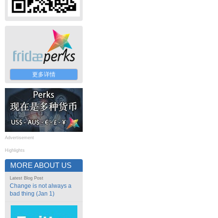
更多详情
Advertisement
Highlights
MORE ABOUT US
Latest Blog Post
Change is not always a
bad thing (Jan 1)