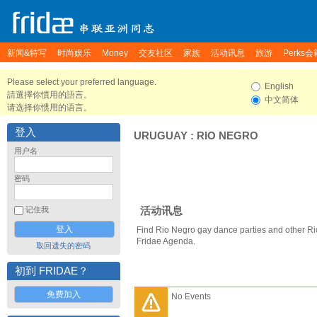
新闻&特写
时尚娱乐
Money
交友社区
家族
活动讯息
旅游
Perks会
Please select your preferred language.
English
請選擇你慣用的語言。
中文简体
请选择你惯用的语言。
登入
URUGUAY
:
RIO NEGRO
用户名
密码
活动讯息
记住我
Find Rio Negro gay dance parties and other Ri
Fridae Agenda.
取回遗失的密码
初到 FRIDAE？
免费加入
No Events