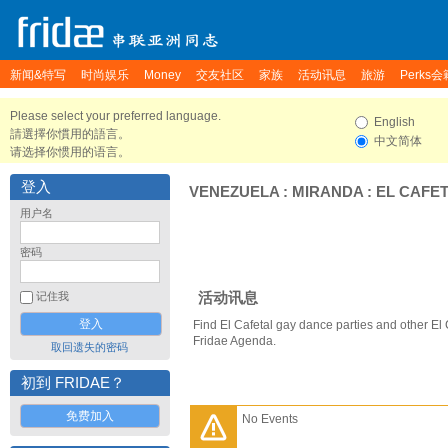
新闻&特写
时尚娱乐
Money
交友社区
家族
活动讯息
旅游
Perks会
Please select your preferred language.
English
請選擇你慣用的語言。
中文简体
请选择你惯用的语言。
登入
VENEZUELA
:
MIRANDA
:
EL CAFE
用户名
密码
活动讯息
记住我
Find El Cafetal gay dance parties and other El 
Fridae Agenda.
取回遗失的密码
初到 FRIDAE？
免费加入
No Events