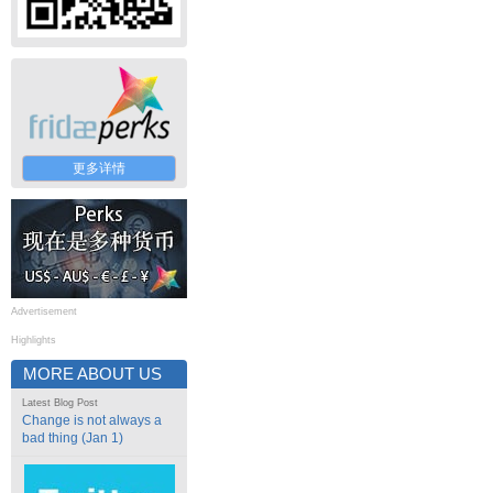
更多详情
Advertisement
Highlights
MORE ABOUT US
Latest Blog Post
Change is not always a
bad thing (Jan 1)