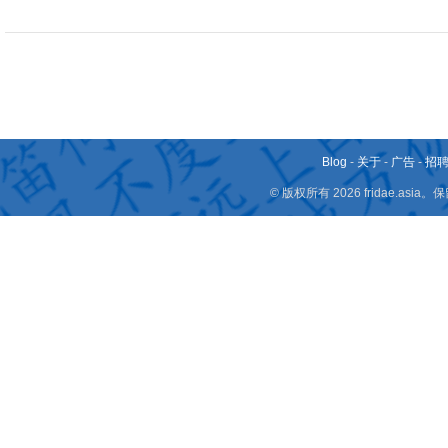
Blog
-
关于
-
广告
-
招
© 版权所有 2026 fridae.a