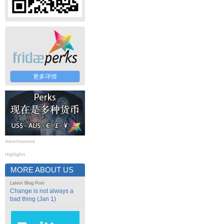
更多详情
Advertisement
Highlights
MORE ABOUT US
Latest Blog Post
Change is not always a
bad thing (Jan 1)