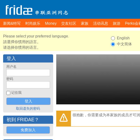
新闻&特写
时尚娱乐
Money
交友社区
家族
活动讯息
旅游
Perks会
Please select your preferred language.
English
請選擇你慣用的語言。
中文简体
请选择你惯用的语言。
登入
用户名
密码
记住我
取回遗失的密码
很抱歉，你需要成为本家族的成员才可浏
初到 FRIDAE？
免费加入