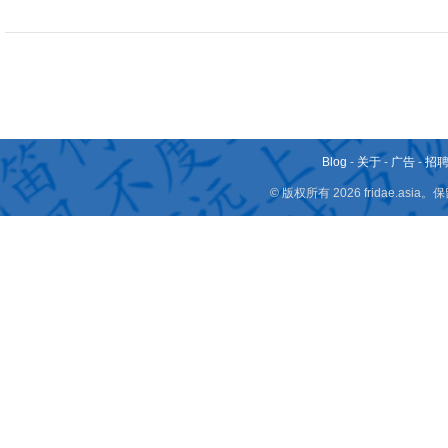
Blog
-
关于
-
广告
-
招
© 版权所有 2026 fridae.a