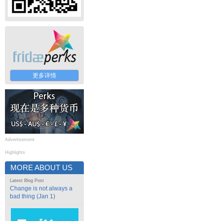
更多详情
Advertisement
Highlights
MORE ABOUT US
Latest Blog Post
Change is not always a
bad thing (Jan 1)