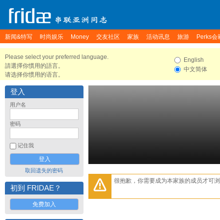
新闻&特写
时尚娱乐
Money
交友社区
家族
活动讯息
旅游
Perks会
Please select your preferred language.
English
請選擇你慣用的語言。
中文简体
请选择你惯用的语言。
登入
用户名
密码
记住我
取回遗失的密码
很抱歉，你需要成为本家族的成员才可浏
初到 FRIDAE？
免费加入