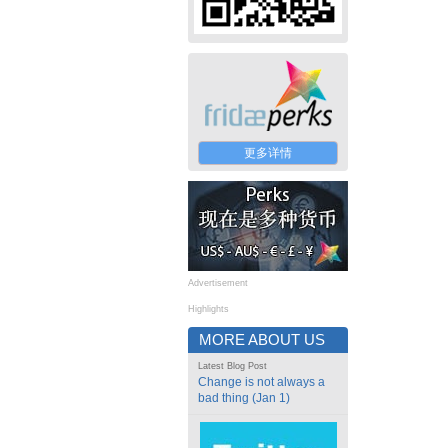
更多详情
Advertisement
Highlights
MORE ABOUT US
Latest Blog Post
Change is not always a
bad thing (Jan 1)