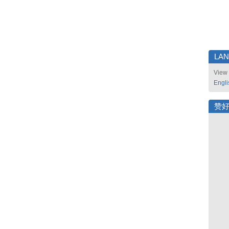
LA
View 
Engli
赞