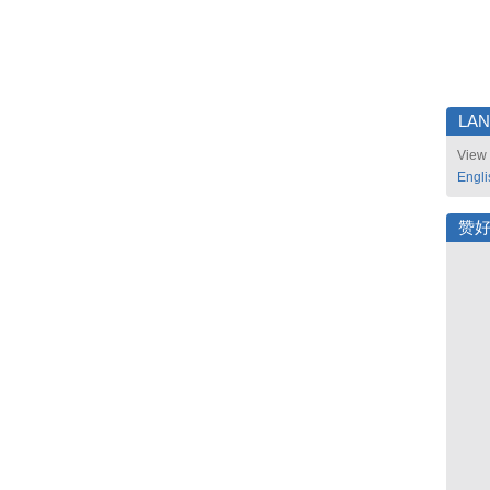
LA
View 
Engli
赞