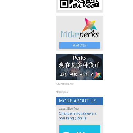
更多详情
Advertisement
Highlights
MORE ABOUT US
Latest Blog Post
Change is not always a
bad thing (Jan 1)