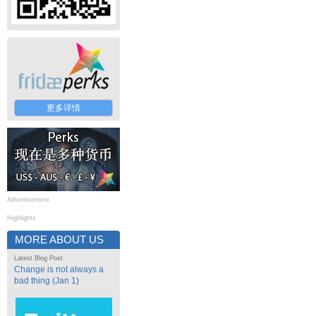
更多详情
Advertisement
Highlights
MORE ABOUT US
Latest Blog Post
Change is not always a
bad thing (Jan 1)