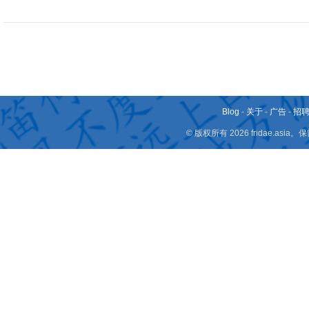
Blog
-
关于
-
广告
-
招
© 版权所有 2026 fridae.a