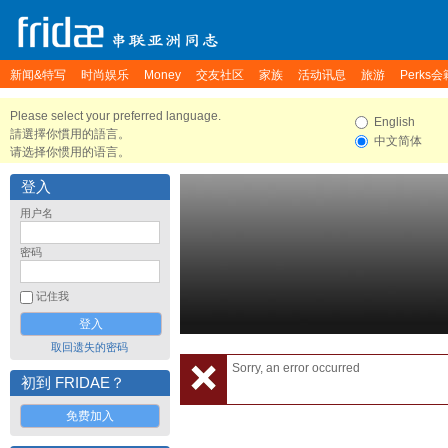
新闻&特写
时尚娱乐
Money
交友社区
家族
活动讯息
旅游
Perks会
Please select your preferred language.
English
請選擇你慣用的語言。
中文简体
请选择你惯用的语言。
登入
用户名
密码
记住我
取回遗失的密码
Sorry, an error occurred
初到 FRIDAE？
免费加入