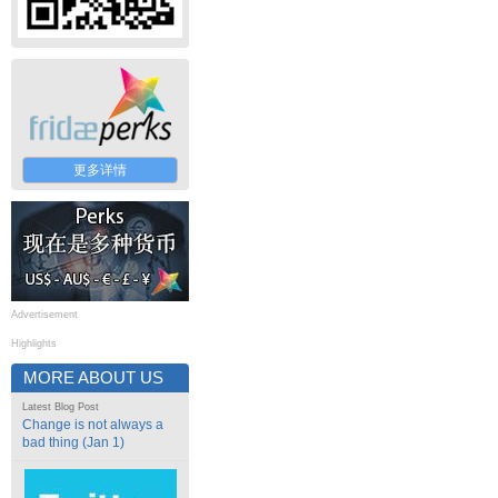
更多详情
Advertisement
Highlights
MORE ABOUT US
Latest Blog Post
Change is not always a
bad thing (Jan 1)