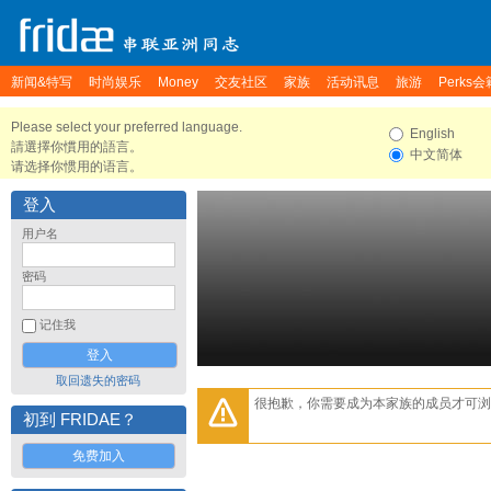
新闻&特写
时尚娱乐
Money
交友社区
家族
活动讯息
旅游
Perks会
Please select your preferred language.
English
請選擇你慣用的語言。
中文简体
请选择你惯用的语言。
登入
用户名
密码
记住我
取回遗失的密码
很抱歉，你需要成为本家族的成员才可浏
初到 FRIDAE？
免费加入