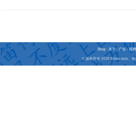
Blog
-
关于
-
广告
-
招
© 版权所有 2026 fridae.a