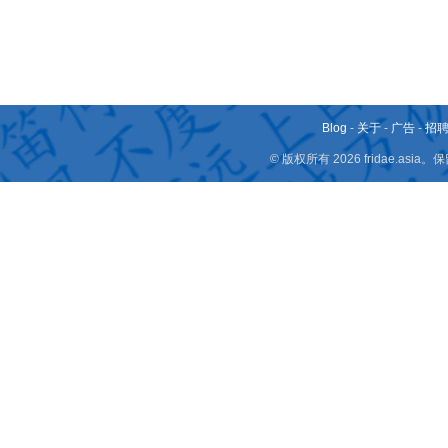
Blog
-
关于
-
广告
-
招
© 版权所有 2026 fridae.a