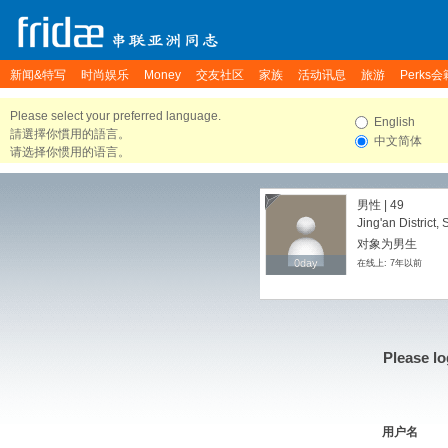
新闻&特写
时尚娱乐
Money
交友社区
家族
活动讯息
旅游
Perks会
Please select your preferred language.
English
請選擇你慣用的語言。
中文简体
请选择你惯用的语言。
男性 | 49
Jing'an District
对象为男生
0day
0day
在线上: 7年以前
Please lo
用户名