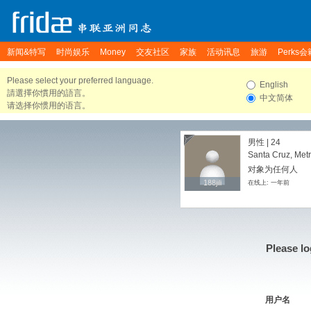
新闻&特写
时尚娱乐
Money
交友社区
家族
活动讯息
旅游
Perks会
Please select your preferred language.
English
請選擇你慣用的語言。
中文简体
请选择你惯用的语言。
男性 | 24
Santa Cruz, Metr
对象为任何人
188jili
188jili
在线上: 一年前
Please lo
用户名