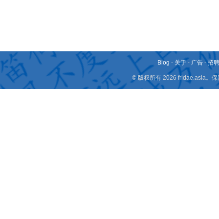
Blog
-
关于
-
广告
-
招
© 版权所有 2026 fridae.a