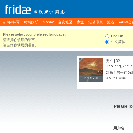
新闻&特写
时尚娱乐
Money
交友社区
家族
活动讯息
旅游
Perks会
Please select your preferred language.
English
請選擇你慣用的語言。
中文简体
请选择你惯用的语言。
男性 | 32
Jiaojiang, Zheji
对象为男生作为朋友
19931220
19931220
在线上: 11年以前
Please lo
用户名