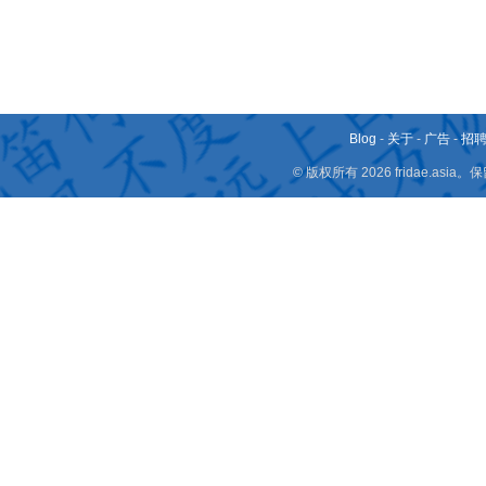
Blog
-
关于
-
广告
-
招
© 版权所有 2026 fridae.a