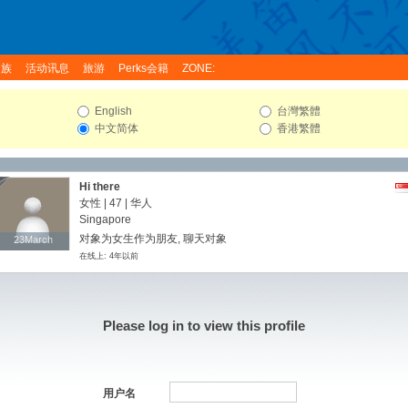
家族
活动讯息
旅游
Perks会籍
ZONE:
English
台灣繁體
中文简体
香港繁體
Hi there
女性 | 47 | 华人
Singapore
对象为女生作为朋友, 聊天对象
23March
23March
在线上: 4年以前
Please log in to view this profile
用户名