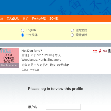
家族
活动讯息
旅游
Perks会籍
ZONE:
English
台灣繁體
中文简体
香港繁體
Hot Dog for u?
男性 | 50 |
5' 8"
/
121lbs
| 华人
Woodlands, North, Singapore
对象为男生作为朋友, 炮友, 聊天对象
6inchbanana
6inchbanana
在线上: 11年以前
Please log in to view this profile
用户名