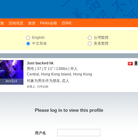
家族
活动讯息
旅游
Perks会籍
ZONE:
English
台灣繁體
中文简体
香港繁體
Just backed hk
男性 | 37 |
5' 11"
/
138lbs
| 华人
Central, Hong Kong Island, Hong Kong
对象为男生作为朋友, 恋人
Ach314
Ach314
在线上: 11年以前
Please log in to view this profile
用户名