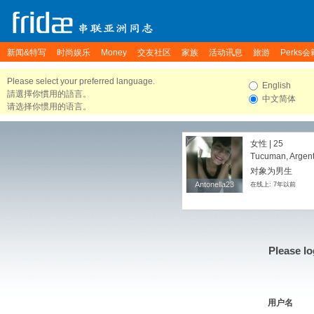
新闻&特写
时尚娱乐
Money
交友社区
家族
活动讯息
旅游
Perks会
Please select your preferred language.
English
請選擇你慣用的語言。
中文简体
请选择你惯用的语言。
女性 | 25
Tucuman, Argent
对象为男生
Antonella23
Antonella23
在线上: 7年以前
Please lo
用户名