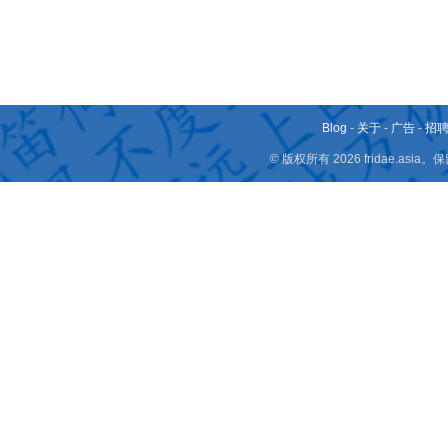
Blog
-
关于
-
广告
-
招
© 版权所有 2026 fridae.a