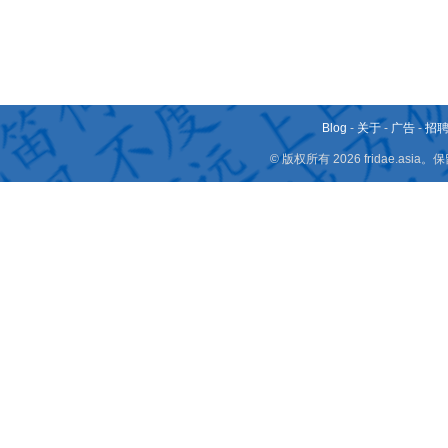
Blog
-
关于
-
广告
-
招
© 版权所有 2026 fridae.a