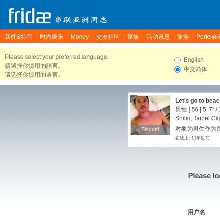
新闻&特写
时尚娱乐
Money
交友社区
家族
活动讯息
旅游
Perks会
Please select your preferred language.
English
請選擇你慣用的語言。
中文简体
请选择你惯用的语言。
Let's go to bea
男性 | 56 |
5' 7"
/
Shilin, Taipei Ci
对象为男生作为朋友
Biscotti
Biscotti
在线上: 11年以前
Please lo
用户名