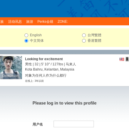
家族
活动讯息
旅游
Perks会籍
ZONE:
English
台灣繁體
中文简体
香港繁體
Looking for excitement
男性 | 32 |
5' 10"
/
127lbs
| 马来人
Kota Bahru, Kelantan, Malaysia
对象为任何人作为什么都行
DeonJason
DeonJason
在线上: 3年以前
Please log in to view this profile
用户名