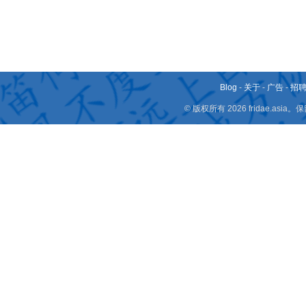
Blog
-
关于
-
广告
-
招
© 版权所有 2026 fridae.a