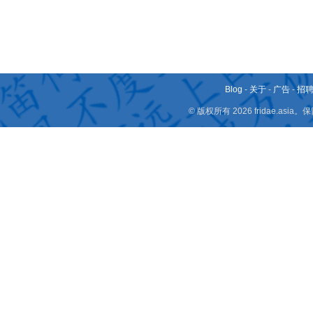
Blog
-
关于
-
广告
-
招
© 版权所有 2026 fridae.a