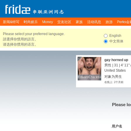
新闻&特写
时尚娱乐
Money
交友社区
家族
活动讯息
旅游
Perks会
Please select your preferred language.
English
請選擇你慣用的語言。
中文简体
请选择你惯用的语言。
gay horned up
男性 | 31 |
4' 11"
United States
对象为男生
EdwardCharlesx
EdwardCharlesx
在线上: 2个月前
Please lo
用户名