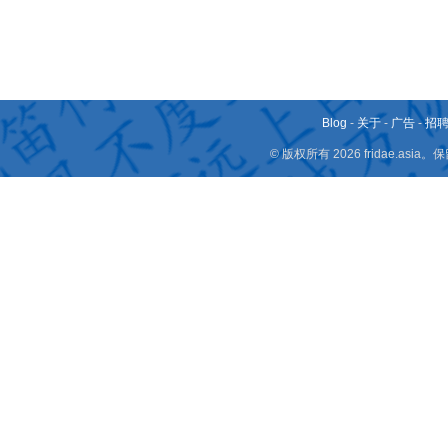
Blog
-
关于
-
广告
-
招
© 版权所有 2026 fridae.a