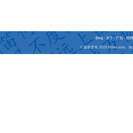
Blog
-
关于
-
广告
-
招
© 版权所有 2026 fridae.a