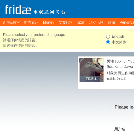
新闻&特写
时尚娱乐
Money
交友社区
家族
活动讯息
旅游
Perks会
Please select your preferred language.
English
請選擇你慣用的語言。
中文简体
请选择你惯用的语言。
男性 | 36 |
5' 7"
/
Surakarta, Jawa
对象为男生作为朋友
FIDELL
FIDELL
在线上: 9年以前
Please lo
用户名