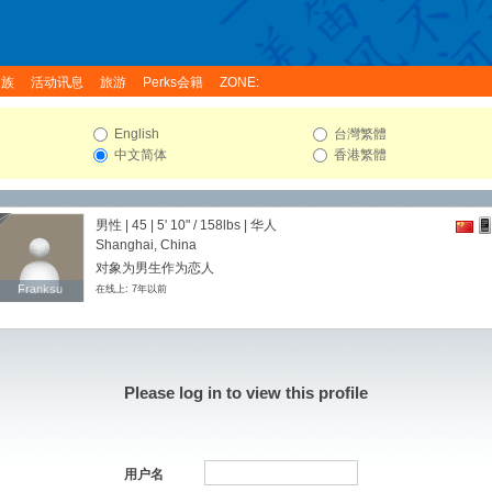
家族
活动讯息
旅游
Perks会籍
ZONE:
English
台灣繁體
中文简体
香港繁體
男性 | 45 |
5' 10"
/
158lbs
| 华人
Shanghai, China
对象为男生作为恋人
Franksu
Franksu
在线上: 7年以前
Please log in to view this profile
用户名