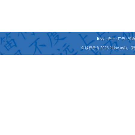
Blog
-
关于
-
广告
-
招
© 版权所有 2026 fridae.a