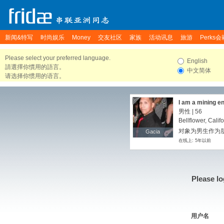
新闻&特写
时尚娱乐
Money
交友社区
家族
活动讯息
旅游
Perks会
Please select your preferred language.
English
請選擇你慣用的語言。
中文简体
请选择你惯用的语言。
I am a mining en
survive undergr
男性 | 56
Indiana Jones m
Bellflower, Calif
The folks are t
对象为男生作为朋
Gacia
Gacia
Roboticist and I
在线上: 5年以前
interest in India
blitz chess. The
me. Back in co
no.of starup id
all my money in
Please lo
inexpensive new
herculean task. 
biryani and I hav
read and on wee
importantly, I 
用户名
:)