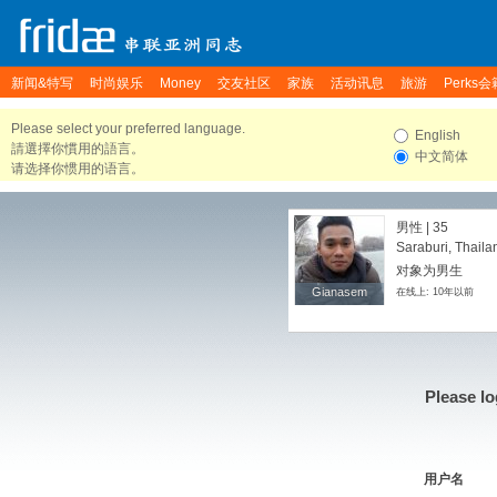
新闻&特写
时尚娱乐
Money
交友社区
家族
活动讯息
旅游
Perks会
Please select your preferred language.
English
請選擇你慣用的語言。
中文简体
请选择你惯用的语言。
男性 | 35
Saraburi, Thaila
对象为男生
Gianasem
Gianasem
在线上: 10年以前
Please lo
用户名