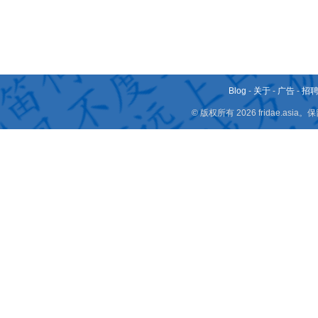
Blog
-
关于
-
广告
-
招
© 版权所有 2026 fridae.a