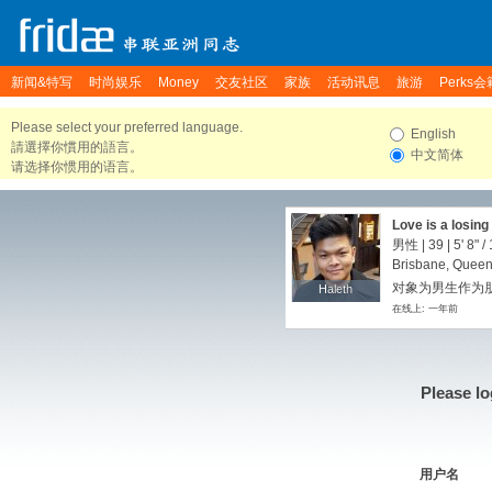
新闻&特写
时尚娱乐
Money
交友社区
家族
活动讯息
旅游
Perks会
Please select your preferred language.
English
請選擇你慣用的語言。
中文简体
请选择你惯用的语言。
Love is a losin
男性 | 39 |
5' 8"
/
Brisbane, Queens
对象为男生作为朋友
Haleth
Haleth
在线上: 一年前
Please lo
用户名