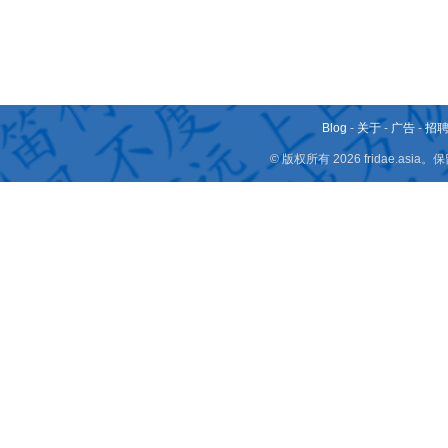
Blog
-
关于
-
广告
-
招
© 版权所有 2026 fridae.a