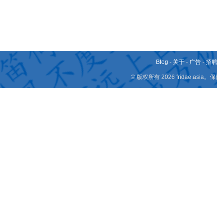
Blog
-
关于
-
广告
-
招
© 版权所有 2026 fridae.a