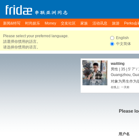
新闻&特写
时尚娱乐
Money
交友社区
家族
活动讯息
旅游
Perks会
Please select your preferred language.
English
請選擇你慣用的語言。
中文简体
请选择你惯用的语言。
waitting
男性 | 35 |
5' 7"
/
Guangzhou, Gua
对象为男生作为朋友
Hall_s
Hall_s
在线上: 一天前
Please lo
用户名