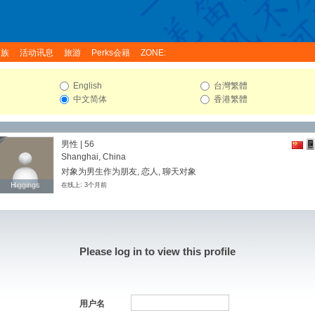
家族
活动讯息
旅游
Perks会籍
ZONE:
English
台灣繁體
中文简体
香港繁體
男性 | 56
Shanghai, China
对象为男生作为朋友, 恋人, 聊天对象
Higgings
Higgings
在线上: 3个月前
Please log in to view this profile
用户名