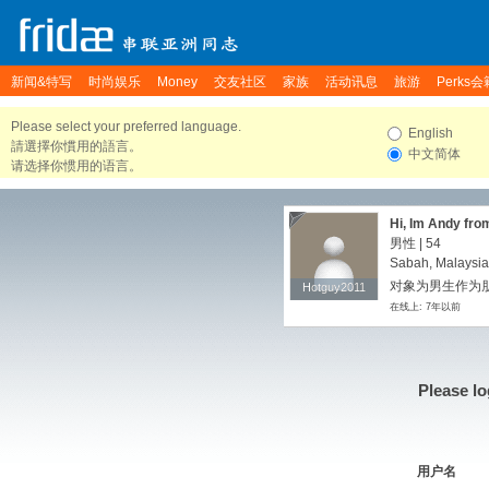
新闻&特写
时尚娱乐
Money
交友社区
家族
活动讯息
旅游
Perks会
Please select your preferred language.
English
請選擇你慣用的語言。
中文简体
请选择你惯用的语言。
Hi, Im Andy fro
男性 | 54
Sabah, Malaysia
对象为男生作为
Hotguy2011
Hotguy2011
在线上: 7年以前
Please lo
用户名