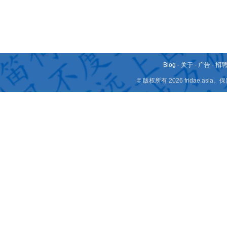
Blog
-
关于
-
广告
-
招
© 版权所有 2026 fridae.a