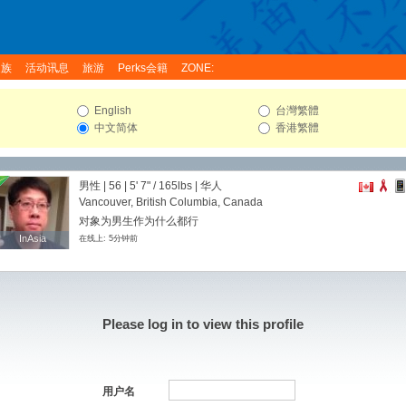
家族
活动讯息
旅游
Perks会籍
ZONE:
English
台灣繁體
中文简体
香港繁體
男性 | 56 |
5' 7"
/
165lbs
| 华人
Vancouver, British Columbia, Canada
对象为男生作为什么都行
InAsia
InAsia
在线上: 5分钟前
Please log in to view this profile
用户名