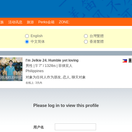
家族
活动讯息
旅游
Perks会籍
ZONE:
English
台灣繁體
中文简体
香港繁體
I'm Jelkie 24. Humble yet loving
男性 |
5' 7"
/
132lbs
| 菲律宾人
Philippines
对象为任何人作为朋友, 恋人, 聊天对象
JELKIELERRIE
JELKIELERRIE
在线上: 3天内
Please log in to view this profile
用户名