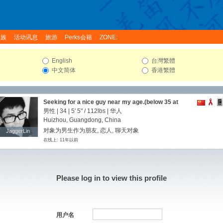
家族
活动讯息
旅游
Perks会籍
ZONE:
English
台灣繁體
中文简体
香港繁體
Seeking for a nice guy near my age.(below 35 at
least)
男性 | 34 |
5' 5"
/
112lbs
| 华人
Huizhou, Guangdong, China
对象为男生作为朋友, 恋人, 聊天对象
JaggerLin
JaggerLin
在线上: 11年以前
Please log in to view this profile
用户名