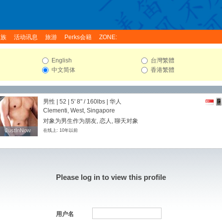
家族
活动讯息
旅游
Perks会籍
ZONE:
English
台灣繁體
中文简体
香港繁體
男性 | 52 |
5' 8"
/
160lbs
| 华人
Clementi, West, Singapore
对象为男生作为朋友, 恋人, 聊天对象
JustInNow
JustInNow
在线上: 10年以前
Please log in to view this profile
用户名