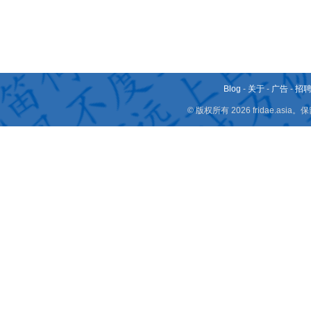
Blog
-
关于
-
广告
-
招
© 版权所有 2026 fridae.a