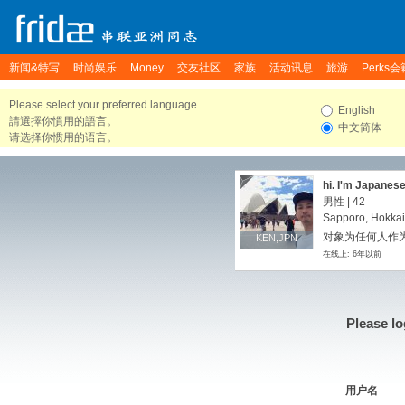
新闻&特写
时尚娱乐
Money
交友社区
家族
活动讯息
旅游
Perks会
Please select your preferred language.
English
請選擇你慣用的語言。
中文简体
请选择你惯用的语言。
hi. I'm Japanese
study more ple
男性 | 42
Sapporo, Hokkai
对象为任何人作为
KEN,JPN
KEN,JPN
在线上: 6年以前
Please lo
用户名