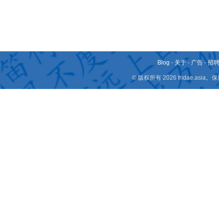
Blog
-
关于
-
广告
-
招
© 版权所有 2026 fridae.a