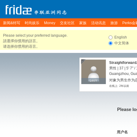
新闻&特写
时尚娱乐
Money
交友社区
家族
活动讯息
旅游
Perks会
Please select your preferred language.
English
請選擇你慣用的語言。
中文简体
请选择你惯用的语言。
Straightforward
男性 | 37 |
5' 7"
/
Guangzhou, Gua
对象为男生作为恋人
LeoY
LeoY
在线上: 2年以前
Please lo
用户名