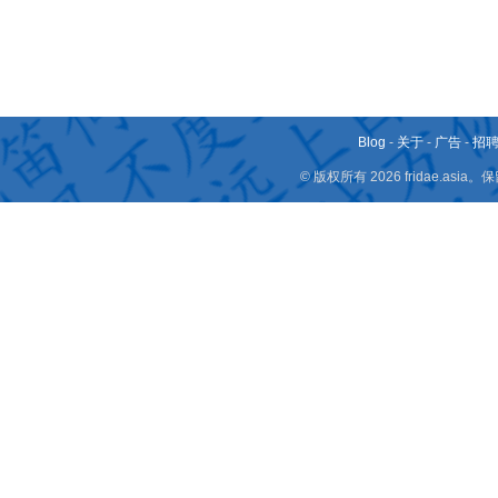
Blog
-
关于
-
广告
-
招
© 版权所有 2026 fridae.a