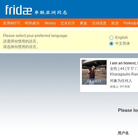
新闻&特写
时尚娱乐
Money
交友社区
家族
活动讯息
旅游
Perks会
Please select your preferred language.
English
請選擇你慣用的語言。
中文简体
请选择你惯用的语言。
I am an honest, 
you don't trust 
女性 | 44 |
5' 5"
/
waste time. I do
Kharagaulis Rai
对象为任何人
Lika0623
Lika0623
在线上: 9个月前
Please lo
用户名