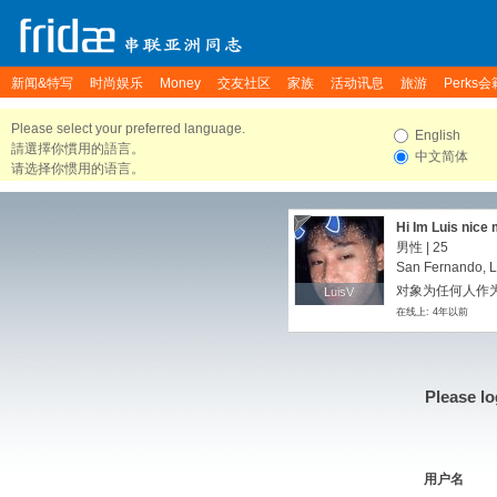
新闻&特写
时尚娱乐
Money
交友社区
家族
活动讯息
旅游
Perks会
Please select your preferred language.
English
請選擇你慣用的語言。
中文简体
请选择你惯用的语言。
Hi Im Luis nice
男性 | 25
San Fernando, L
对象为任何人作
LuisV
LuisV
在线上: 4年以前
Please lo
用户名