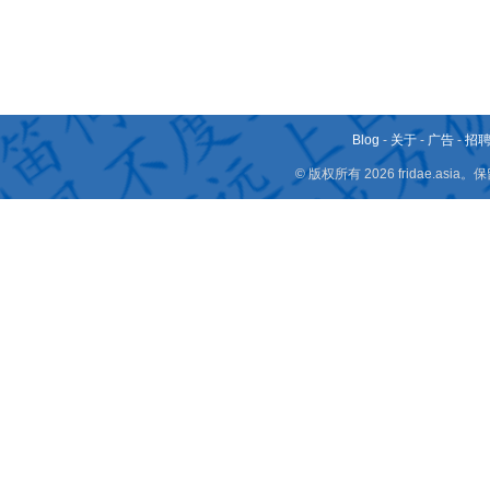
Blog
-
关于
-
广告
-
招
© 版权所有 2026 fridae.a