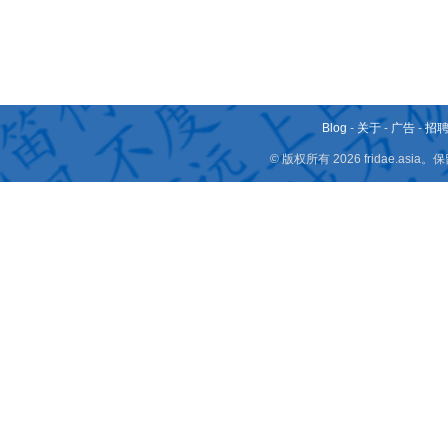
Blog
-
关于
-
广告
-
招
© 版权所有 2026 fridae.a