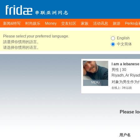
新闻&特写
时尚娱乐
Money
交友社区
家族
活动讯息
旅游
Perks会
Please select your preferred language.
English
請選擇你慣用的語言。
中文简体
请选择你惯用的语言。
I am a lebanese 
relationship
男性 | 30
Riyadh, Ar Riyad
对象为男生作为
MDKr
MDKr
在线上: 3年以前
Please lo
用户名