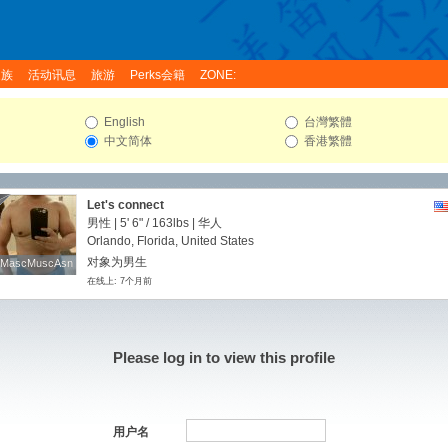
家族
活动讯息
旅游
Perks会籍
ZONE:
English
台灣繁體
中文简体
香港繁體
Let's connect
男性 |
5' 6"
/
163lbs
| 华人
Orlando, Florida, United States
对象为男生
MascMuscAsn
MascMuscAsn
在线上: 7个月前
Please log in to view this profile
用户名