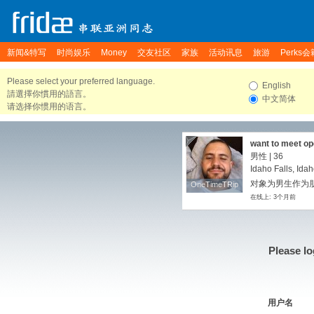
新闻&特写
时尚娱乐
Money
交友社区
家族
活动讯息
旅游
Perks会
Please select your preferred language.
English
請選擇你慣用的語言。
中文简体
请选择你惯用的语言。
want to meet op
is caring and pol
男性 | 36
Idaho Falls, Idah
对象为男生作为朋
OneTimeTRip
OneTimeTRip
在线上: 3个月前
Please lo
用户名