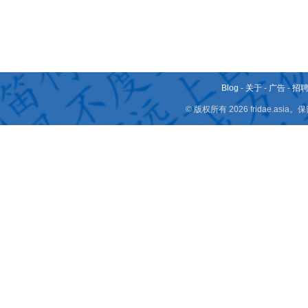
Blog
-
关于
-
广告
-
招
© 版权所有 2026 fridae.a