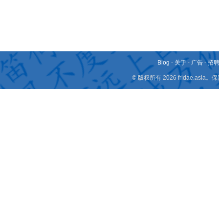
Blog
-
关于
-
广告
-
招
© 版权所有 2026 fridae.a