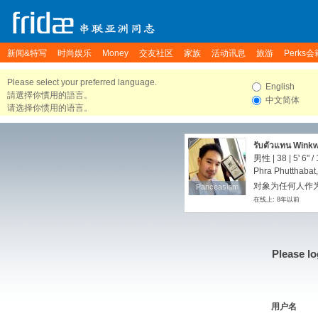
新闻&特写
时尚娱乐
Money
交友社区
家族
活动讯息
旅游
Perks会
Please select your preferred language.
English
請選擇你慣用的語言。
中文简体
请选择你惯用的语言。
รับตัวแทน Winkw
เนียน ดีท๊อกล้า
男性 | 38 |
5' 6"
/
นานใหญ่ยาวน้ำเ
Phra Phutthabat,
对象为任何人作为
Panceasiam
Panceasiam
在线上: 8年以前
Please lo
用户名