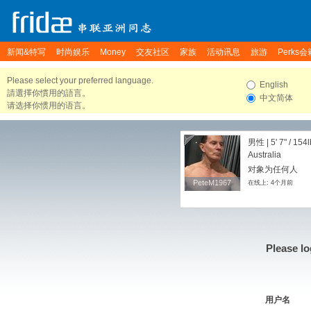
新闻&特写
时尚娱乐
Money
交友社区
家族
活动讯息
旅游
Perks会
Please select your preferred language.
English
請選擇你慣用的語言。
中文简体
请选择你惯用的语言。
男性 |
5' 7"
/
154l
Australia
对象为任何人
PeteM1967
PeteM1967
在线上: 4个月前
Please lo
用户名