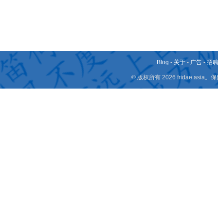
Blog
-
关于
-
广告
-
招
© 版权所有 2026 fridae.a