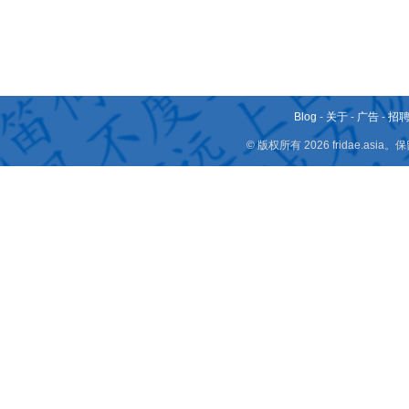
Blog
-
关于
-
广告
-
招
© 版权所有 2026 fridae.a