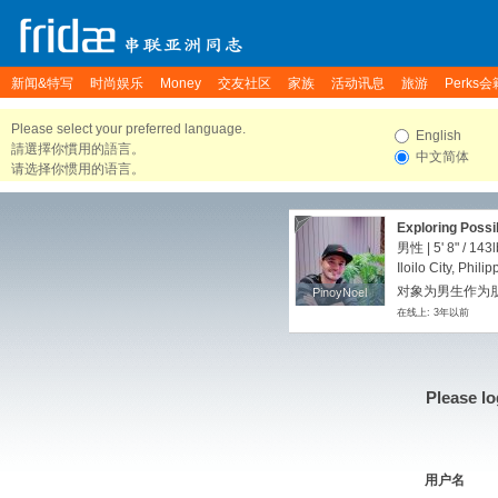
新闻&特写
时尚娱乐
Money
交友社区
家族
活动讯息
旅游
Perks会
Please select your preferred language.
English
請選擇你慣用的語言。
中文简体
请选择你惯用的语言。
Exploring Possib
男性 |
5' 8"
/
143l
Iloilo City, Phili
对象为男生作为朋
PinoyNoel
PinoyNoel
在线上: 3年以前
Please lo
用户名