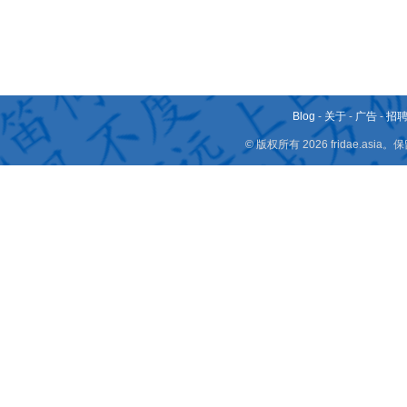
Blog
-
关于
-
广告
-
招
© 版权所有 2026 fridae.a