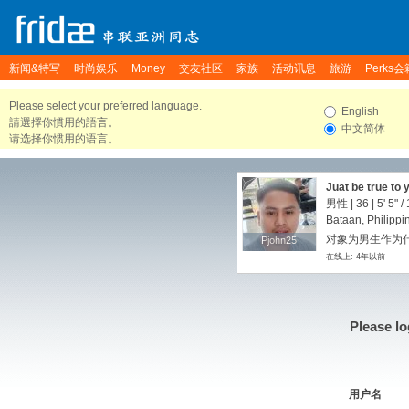
新闻&特写
时尚娱乐
Money
交友社区
家族
活动讯息
旅游
Perks会
Please select your preferred language.
English
請選擇你慣用的語言。
中文简体
请选择你惯用的语言。
Juat be true to 
男性 | 36 |
5' 5"
/
Bataan, Philippi
对象为男生作为
Pjohn25
Pjohn25
在线上: 4年以前
Please lo
用户名