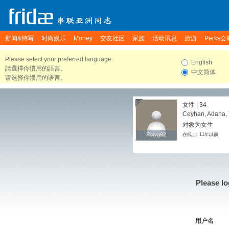
新闻&特写
时尚娱乐
Money
交友社区
家族
活动讯息
旅游
Perks会
Please select your preferred language.
English
請選擇你慣用的語言。
中文简体
请选择你惯用的语言。
女性 | 34
Ceyhan, Adana, 
对象为女生
Polyg92
Polyg92
在线上: 11年以前
Please lo
用户名