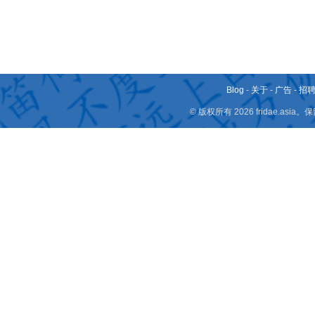
Blog
-
关于
-
广告
-
招
© 版权所有 2026 fridae.a