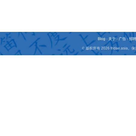
Blog
-
关于
-
广告
-
招
© 版权所有 2026 fridae.a