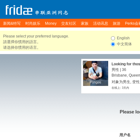
新闻&特写
时尚娱乐
Money
交友社区
家族
活动讯息
旅游
Perks会
Please select your preferred language.
English
請選擇你慣用的語言。
中文简体
请选择你惯用的语言。
Looking for tho
男性 | 36
Brisbane, Queens
对象为男生, 变性
Pongos
Pongos
在线上: 3天内
Please lo
用户名