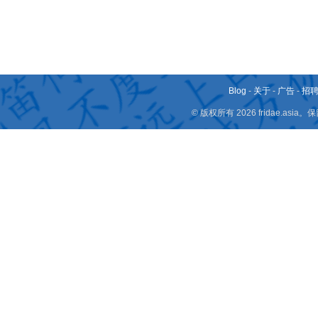
Blog
-
关于
-
广告
-
招
© 版权所有 2026 fridae.a