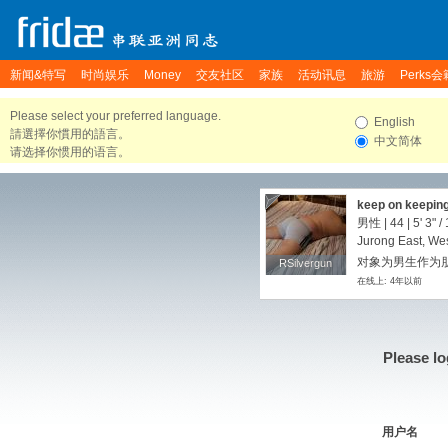
新闻&特写
时尚娱乐
Money
交友社区
家族
活动讯息
旅游
Perks会
Please select your preferred language.
English
請選擇你慣用的語言。
中文简体
请选择你惯用的语言。
keep on keepin
男性 | 44 |
5' 3"
/
Jurong East, We
对象为男生作为朋友
RSilvergun
RSilvergun
在线上: 4年以前
Please lo
用户名